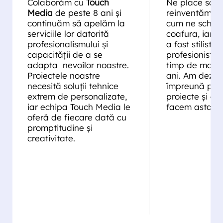
Colaborăm cu
Touch
Ne place să n
Media
de peste 8 ani și
reinventăm per
continuăm să apelăm la
cum ne schi
serviciile lor datorită
coafura, iar 
profesionalismului și
a fost stilistul
capacității de a se
profesionist 
adapta nevoilor noastre.
timp de mai b
Proiectele noastre
ani. Am dezvo
necesită soluții tehnice
împreună pes
extrem de personalizate,
proiecte și c
iar echipa Touch Media le
facem asta.
oferă de fiecare dată cu
promptitudine și
creativitate.