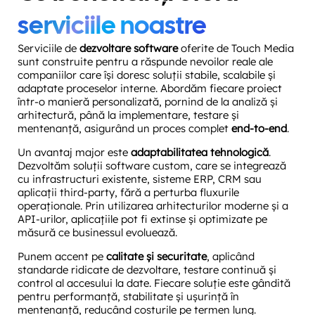
serviciile noastre
Serviciile de
dezvoltare software
oferite de Touch Media
sunt construite pentru a răspunde nevoilor reale ale
companiilor care își doresc soluții stabile, scalabile și
adaptate proceselor interne. Abordăm fiecare proiect
într-o manieră personalizată, pornind de la analiză și
arhitectură, până la implementare, testare și
mentenanță, asigurând un proces complet
end-to-end
.
Un avantaj major este
adaptabilitatea tehnologică
.
Dezvoltăm soluții software custom, care se integrează
cu infrastructuri existente, sisteme ERP, CRM sau
aplicații third-party, fără a perturba fluxurile
operaționale. Prin utilizarea arhitecturilor moderne și a
API-urilor, aplicațiile pot fi extinse și optimizate pe
măsură ce businessul evoluează.
Punem accent pe
calitate și securitate
, aplicând
standarde ridicate de dezvoltare, testare continuă și
control al accesului la date. Fiecare soluție este gândită
pentru performanță, stabilitate și ușurință în
mentenanță, reducând costurile pe termen lung.