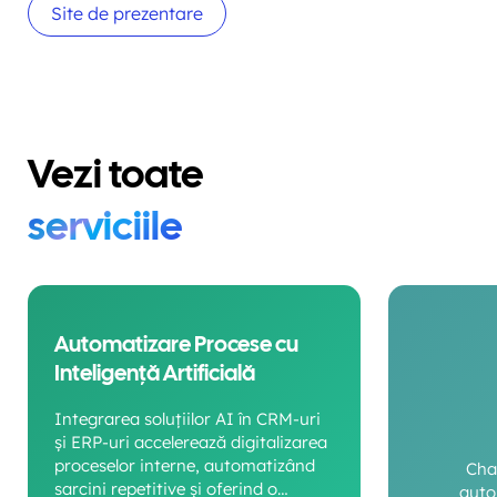
Site de prezentare
Vezi toate
serviciile
Automatizare Procese cu
Inteligență Artificială
Integrarea soluțiilor AI în CRM-uri
și ERP-uri accelerează digitalizarea
proceselor interne, automatizând
Cha
sarcini repetitive și oferind o
auto