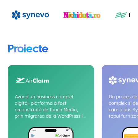
Proiecte
Având un business complet
Un proces de 
digital, platforma a fost
complex si de
reconstruită de Touch Media,
care a dus S
prin migrarea de la WordPress la
topul furnizor
Laravel și Laravel Livewire. Noua
laborator digi
arhitectură a îmbunătățit
bazele viitoar
semnificativ viteza, securitatea
software.