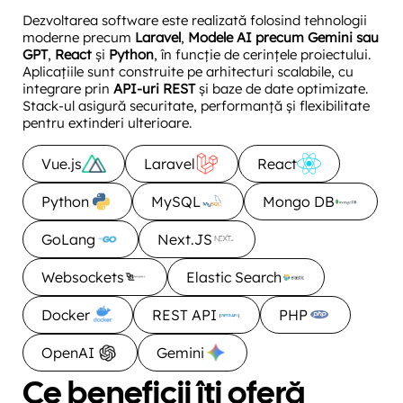
Dezvoltarea software este realizată folosind tehnologii
moderne precum
Laravel
,
Modele AI precum Gemini sau
GPT
,
React
și
Python
, în funcție de cerințele proiectului.
Aplicațiile sunt construite pe arhitecturi scalabile, cu
integrare prin
API-uri REST
și baze de date optimizate.
Stack-ul asigură securitate, performanță și flexibilitate
pentru extinderi ulterioare.
Vue.js
Laravel
React
Python
MySQL
Mongo DB
GoLang
Next.JS
Websockets
Elastic Search
Docker
REST API
PHP
OpenAI
Gemini
Ce beneficii îți oferă