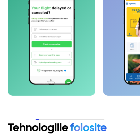
și automatizarea proceselor cu
ajutorul diverselor integrari cu
parteneri externi sau adaugarea
unui Chat Bot AI,&nbsp;
permițând gestionarea rapidă a
cererilor și extinderea
internațională a companiei.
Tehnologiile
folosite